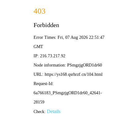
🇯🇵 日本动漫
全部分类
恋爱
校园
悬疑
奇幻
搞笑
📌 分类
治愈
🌏 地区
全部地区
日漫
韩漫
国漫
📖 进度
全部
连载
完结